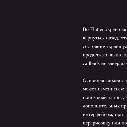
Во Flutter экран с
вернуться назад, о
состояние экрана у
продолжать выполня
callback не заверш
Основная сложность
может измениться: 
поисковый запрос, 
дополнительных про
интерфейсом, прил
перерисовку или по