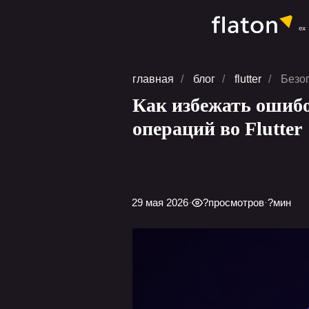
главная
/
блог
/
flutter
/
Безо
Как избежать ошиб
операций во Flutter
29 мая 2026
·
?
просмотров
·
?
мин