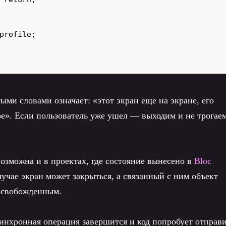
profile;

ыми словами означает: «этот экран еще на экране, его
е». Если пользователь уже ушел — выходим и не трогае
озможна и в проектах, где состояние вынесено в
Bloc
лучае экран может закрыться, а связанный с ним объект
освобожденным.
синхронная операция завершится и код попробует отправ