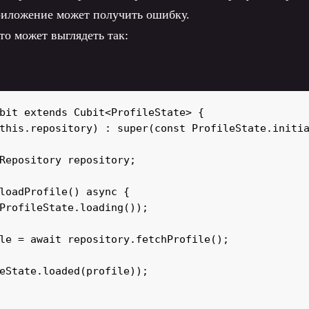
риложение может получить ошибку.
то может выглядеть так:
bit extends Cubit<ProfileState> {

this.repository) : super(const ProfileState.initia
Repository repository;

loadProfile() async {

ProfileState.loading());

le = await repository.fetchProfile();

eState.loaded(profile));
