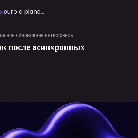
обсудить проект
пасное обновление интерфейса
ок после асинхронных