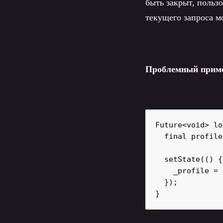
быть закрыт, польз
текущего запроса м
Проблемный прим
Future<void> lo
  final profile
  setState(() {

    _profile = 
  });

}