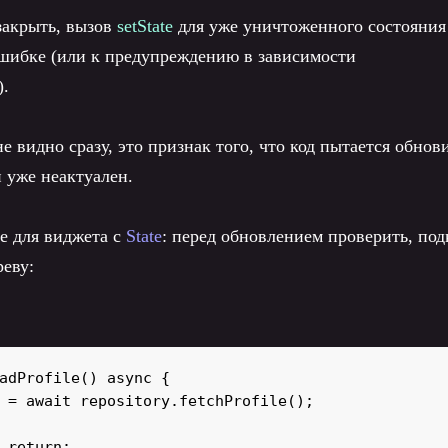
закрыть, вызов
setState
для уже уничтоженного состояния
 ошибке (или к предупреждению в зависимости
).
 видно сразу, это признак того, что код пытается обнов
 уже неактуален.
е для виджета с
State
: перед обновлением проверить, по
реву:
adProfile() async {

 = await repository.fetchProfile();

 return;
