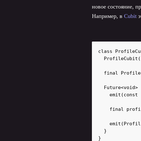
новое состояние, п
Например, в
Cubit
э
class ProfileCu
  ProfileCubit(
  final Profile
  Future<void> 
    emit(const 
    final profi
    emit(Profil
  }

}