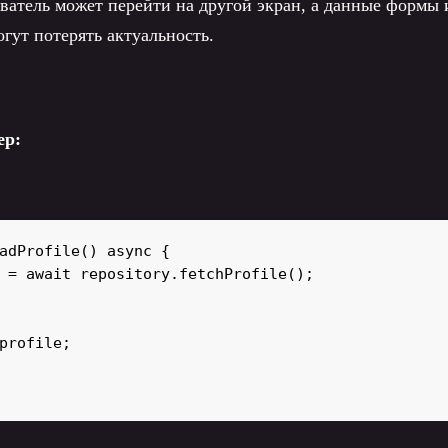
ователь может перейти на другой экран, а данные формы 
огут потерять актуальность.
ер:
adProfile() async {

 = await repository.fetchProfile();

profile;
