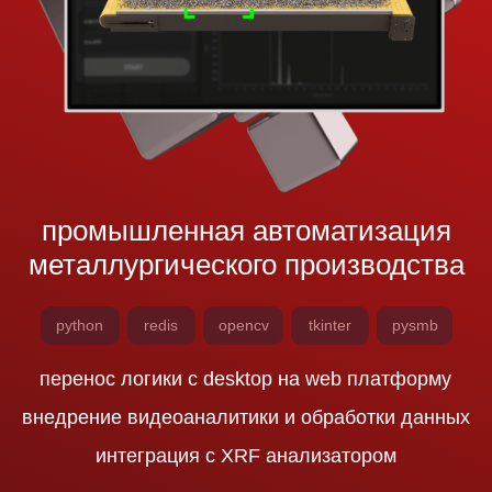
веб-маркетплейс запчастей
для спецтехники
design
react
python
полный цикл покупки/продажи товаров
возможность выкладывать заявки на товары
подписки на новые товары, чаты и др.
подробнее о проекте
подробнее о проекте
перейти к остальным проектам