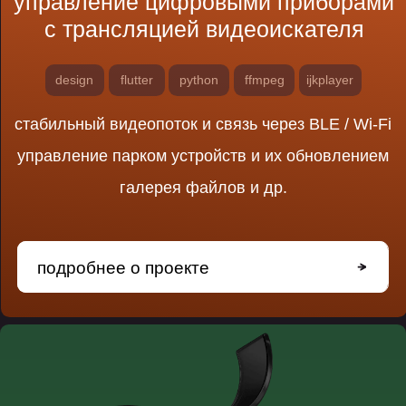
генерация обучающих материалов
на английском языке с помощью ai
design
react
python
chatgpt
whisper
снижение загрузки преподавателей
внедрение ИИ-анализа звонков менеджеров
оптимизация AI запросов и уменьшение задержки
подробнее о проекте
подробнее о проекте