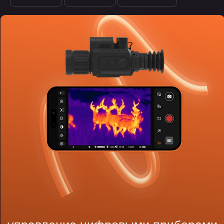
design
flutter
python
ffmpeg
ijkplayer
стабильный видеопоток и связь через BLE / Wi-Fi
управление парком устройств и их обновлением
галерея файлов и др.
подробнее о проекте
подробнее о проекте