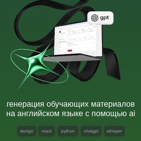
промышленная автоматизация
металлургического производства
python
redis
opencv
tkinter
pysmb