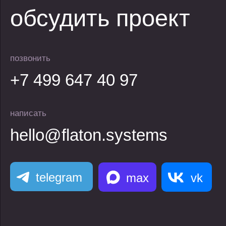
ОКВЭД 62.01
г. Владимир, ул.
Горького, д.56А,
эт.10, помещ.12