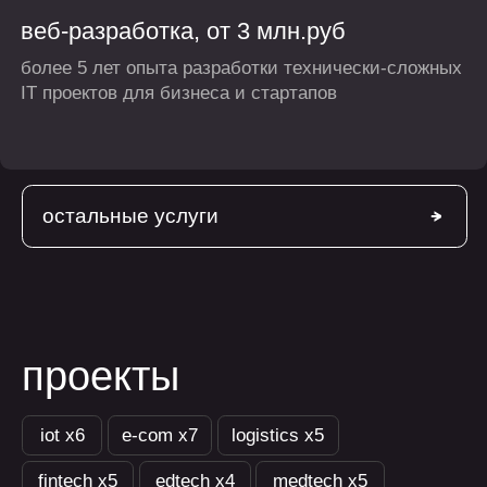
fintech х5
edtech х4
medtech х5
управление цифровыми приборами
c трансляцией видеоискателя