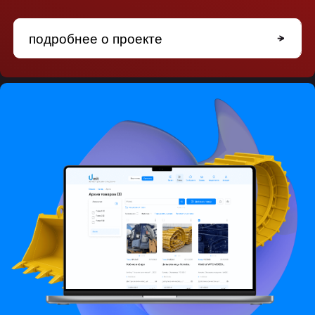
технологический
стек
backend
python
go
node.js
frontend
react
vue
graphql
mobile
flutter
swift
kotlin
облачные llm
yandexgpt
gigachat
и др.
локальные llm
qwen
llama
mistral
управление кодом
ооп
solid
dry