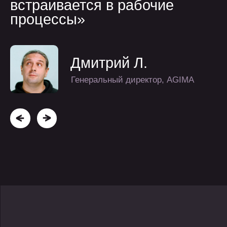
компания
контакты
услуги
telegram
проекты
+7 499 647 40 97
о нас
hello@flaton.systems
блог
контакты
медиа
реквизиты
хабр
Общество с ограниченной
ответственностью
vc.ru
"ПЕРПЛ ПЛЕЙН"
vk
ИНН 3300001018
дзен