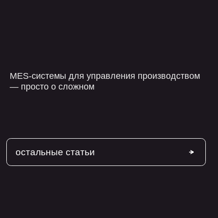
hello@flaton.systems
Написать в
Написать в
Написать в
telegram
max
vk
телеграм
Max
Max
MES-системы для управления производством
— просто о сложном
оставить заявку
+7