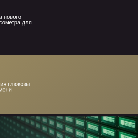
а нового
сометра для
ия глюкозы
мени