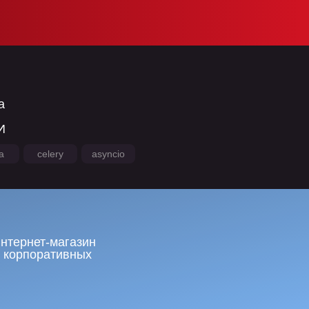
а
И
a
celery
asyncio
нтернет-магазин
 корпоративных