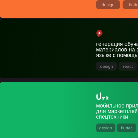
design
flutt
генерация обу
материалов на 
языке с помощь
design
react
мобильное при
для маркетплей
спецтехники
design
flutter