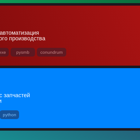
автоматизация
ого производства
exe
pysmb
conundrum
с запчастей
и
python