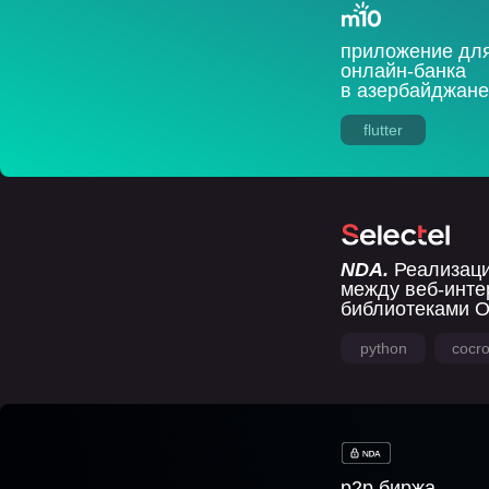
приложение для
онлайн-банка
в азербайджане
flutter
NDA.
Реализаци
между веб-инт
библиотеками O
python
cocr
p2p биржа