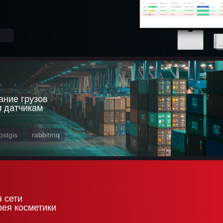
ние грузов
 датчикам
ostgis
rabbitmq
 сети
рея косметики