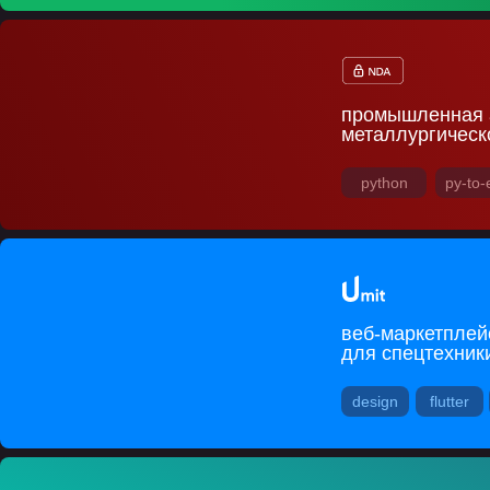
промышленная 
металлургическ
python
py-to-
веб-маркетплей
для спецтехник
design
flutter