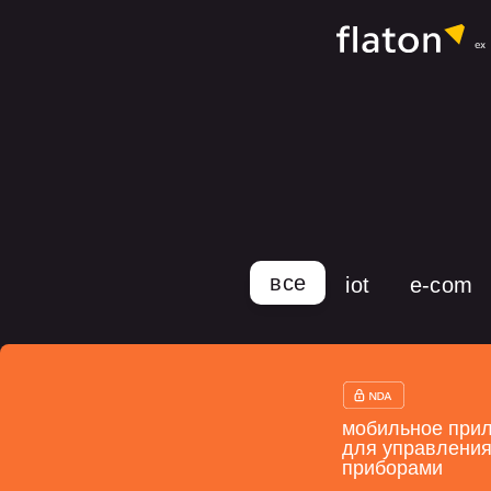
все
iot
e-com
мобильное при
для управлени
приборами