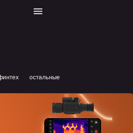
финтех
остальные