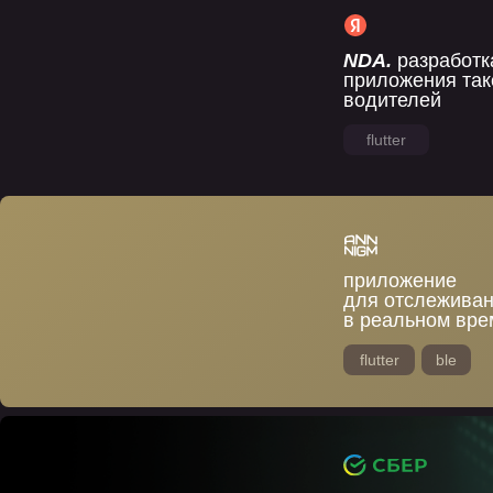
NDA.
разработк
приложения так
водителей
flutter
приложение
для отслеживан
в реальном вре
flutter
ble