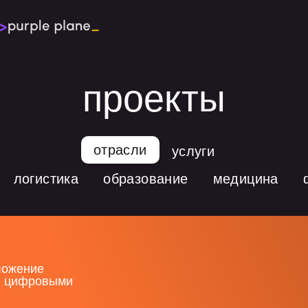
обсудить проект
проекты
отрасли
услуги
логистика
образование
медицина
ложение
я цифровыми