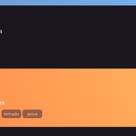
а
тв
tornado
janus