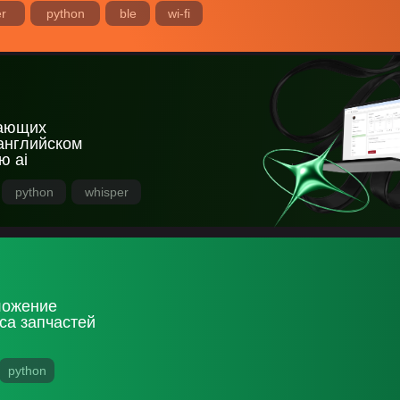
er
python
ble
wi-fi
чающих
английском
ю ai
python
whisper
ложение
са запчастей
python