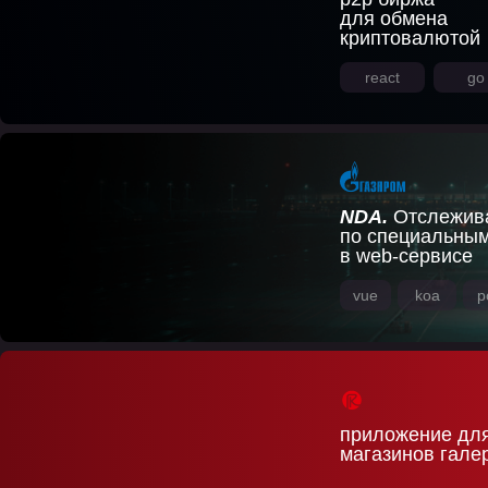
для обмена
криптовалютой
react
go
NDA.
Отслежива
по специальным
в web-сервисе
vue
koa
p
приложение для
магазинов гале