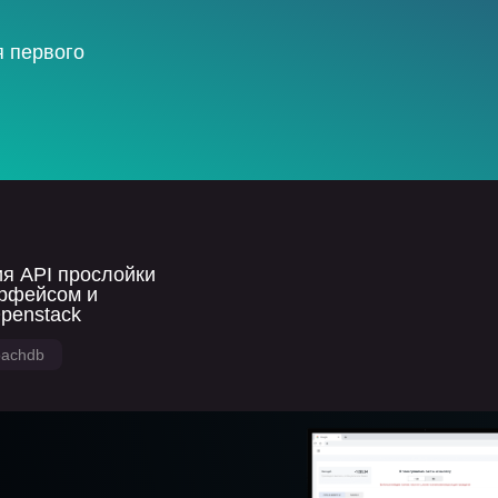
 первого
я API прослойки
ерфейсом и
penstack
oachdb