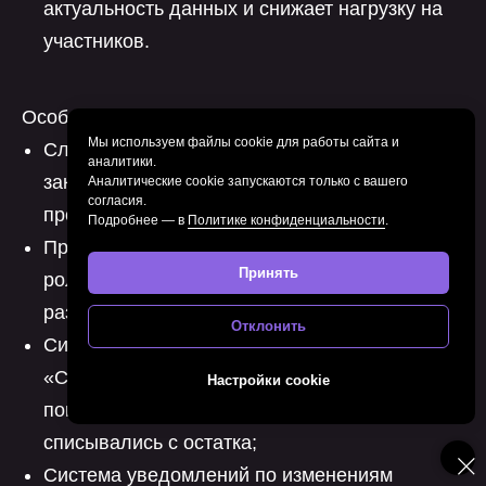
актуальность данных и снижает нагрузку на
участников.
Особенности реализации раздела:
Мы используем файлы cookie для работы сайта и
Сложная бизнес-логика формирования
аналитики.
заказов из корзины, с учётом группировки по
Аналитические cookie запускаются только с вашего
согласия.
продавцам;
Подробнее — в
Политике конфиденциальности
.
Привязка заказов к конкретному аккаунту и
Принять
роли — доступ и действия строго
разграничены;
Отклонить
Синхронизация с разделами «Заявки» и
«Склад»: зарезервированные товары
Настройки cookie
помечались, а при подтверждении —
списывались с остатка;
Система уведомлений по изменениям