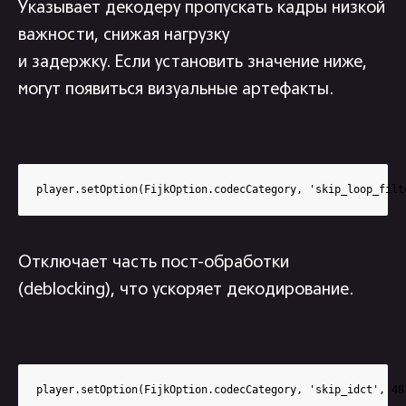
Указывает декодеру пропускать кадры низкой
важности, снижая нагрузку
и задержку. Если установить значение ниже,
могут появиться визуальные артефакты.
player.setOption(FijkOption.codecCategory, 'skip_loop_filt
Отключает часть пост-обработки
(deblocking), что ускоряет декодирование.
player.setOption(FijkOption.codecCategory, 'skip_idct', 48