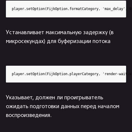
player.setOption(FijkOption.formatCategory, 'max_delay', 0
Устанавливает максимальную задержку (в
микросекундах) для буферизации потока
player.setOption(FijkOption.playerCategory, 'render-wait-s
Указывает, должен ли проигрыватель
ожидать подготовки данных перед началом
воспроизведения.