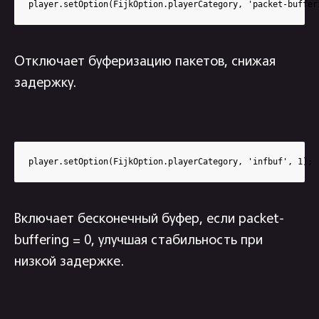
player.setOption(FijkOption.playerCategory, 'packet-buffer
Отключает буферизацию пакетов, снижая
задержку.
player.setOption(FijkOption.playerCategory, 'infbuf', 1);
Включает бесконечный буфер, если packet-
buffering = 0, улучшая стабильность при
низкой задержке.