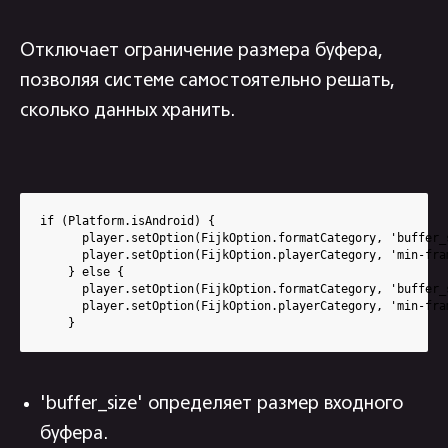
Отключает ограничение размера буфера,
позволяя системе самостоятельно решать,
сколько данных хранить.
if (Platform.isAndroid) {

      player.setOption(FijkOption.formatCategory, 'buffer_s
      player.setOption(FijkOption.playerCategory, 'min-fram
    } else {

      player.setOption(FijkOption.formatCategory, 'buffer_s
      player.setOption(FijkOption.playerCategory, 'min-fram
    }
'buffer_size' определяет размер входного
буфера.