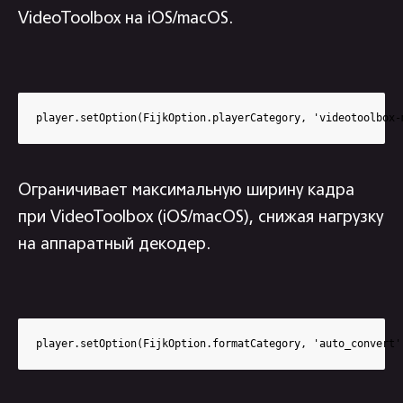
VideoToolbox на iOS/macOS.
player.setOption(FijkOption.playerCategory, 'videotoolbox-
Ограничивает максимальную ширину кадра
при VideoToolbox (iOS/macOS), снижая нагрузку
на аппаратный декодер.
player.setOption(FijkOption.formatCategory, 'auto_convert'