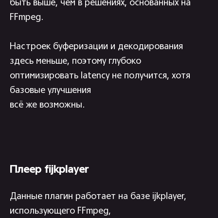
быть выше, чем в решениях, основанных на
читайте также
FFmpeg.
кейс - мобильное
подробнее
приложение
Настроек буферизации и декодирования
для управления
цифровыми
здесь меньше, поэтому глубоко
приборами
оптимизировать latency не получится, хотя
базовые улучшения
всё же возможны.
Плеер fijkplayer
Данные плагин работает на базе ijkplayer,
использующего FFmpeg,