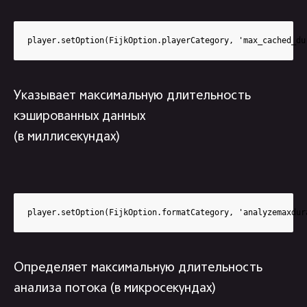
player.setOption(FijkOption.playerCategory, 'max_cached_du
Указывает максимальную длительность
кэшированных данных
(в миллисекундах)
player.setOption(FijkOption.formatCategory, 'analyzemaxdur
Определяет максимальную длительность
анализа потока (в микросекундах)