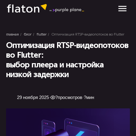
обсудить проект
/
/
/
главная
блог
flutter
Оптимизация RTSP-видеопотоков во Flutter
Оптимизация RTSP-видеопотоков
во Flutter:
выбор плеера и настройка
низкой задержки
29 ноября 2025
·
?
просмотров
·
?
мин