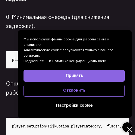
0: Минимальная очередь (для снижения
задержки).
Мы используем файлы cookie для работы сайта и
аналитики.
Аналитические cookie запускаются только с вашего
согласия.
player.setOption(FijkOption.formatCategory, 'fflags', 'nob
Подробнее — в
Политике конфиденциальности
.
Принять
Отключает буферизацию FFmpeg и ускоряет
Отклонить
работу seek-операций.
Настройки cookie
player.setOption(FijkOption.playerCategory, 'flags', 'low_