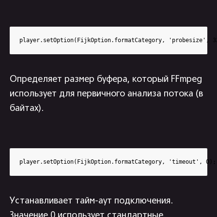
player.setOption(FijkOption.formatCategory, 'probesize', 3
Определяет размер буфера, который FFmpeg
использует для первичного анализа потока (в
байтах).
player.setOption(FijkOption.formatCategory, 'timeout', 0);
Устанавливает тайм-аут подключения.
Значение 0 использует стандартные