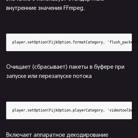
внутренние значения FFmpeg.
player.setOption(FijkOption.formatCategory, 'flush_packets
Очищает (сбрасывает) пакеты в буфере при
запуске или перезапуске потока
player.setOption(FijkOption.playerCategory, 'videotoolbox'
Включает аппаратное декодирование