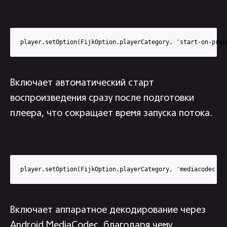
player.setOption(FijkOption.playerCategory, 'start-on-prep
Включает автоматический старт
воспроизведения сразу после подготовки
плеера, что сокращает время запуска потока.
player.setOption(FijkOption.playerCategory, 'mediacodec', 
Включает аппаратное декодирование через
Android MediaCodec, благодаря чему