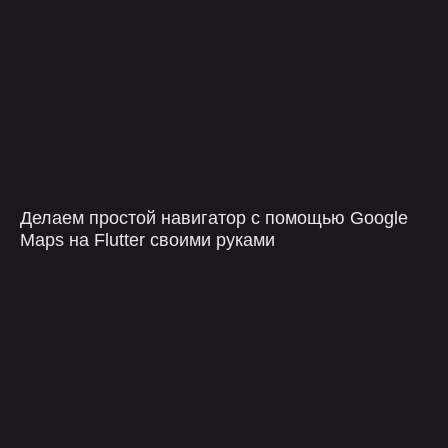
позвонить
+7 499 647 40 97
написать
hello@flaton.systems
Написать в
Написать в
Написать в
telegram
max
vk
Делаем простой навигатор с помощью Google
телеграм
Max
Max
Maps на Flutter своими руками
оставить заявку