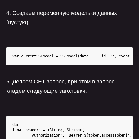
4. Создаём переменную модельки данных
(пустую):
var currentSSEModel = SSEModel(data: '', id: '', event: ''
5. Делаем GET запрос, при этом в запрос
кладём следующие заголовки:
dart

final headers = <String, String>{

        'Authorization': 'Bearer ${token.accessToken}',
