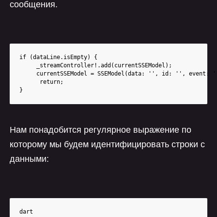
сообщения.
if (dataLine.isEmpty) {

     _streamController!.add(currentSSEModel);

     currentSSEModel = SSEModel(data: '', id: '', event: ''
      return;

}
Нам понадобится регулярное выражение по
которому мы будем идентифицировать строки с
данными:
dart
