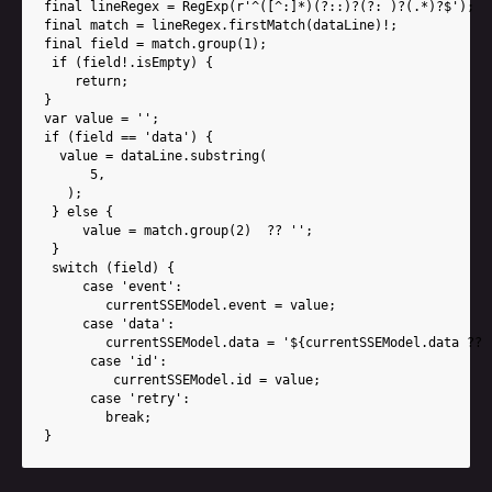
final lineRegex = RegExp(r'^([^:]*)(?::)?(?: )?(.*)?$');

final match = lineRegex.firstMatch(dataLine)!;

final field = match.group(1);

 if (field!.isEmpty) {

    return;

}

var value = '';

if (field == 'data') {

  value = dataLine.substring(

      5,

   );

 } else {

     value = match.group(2)  ?? '';

 }

 switch (field) {

     case 'event':

        currentSSEModel.event = value;

     case 'data':

        currentSSEModel.data = '${currentSSEModel.data ?? '
      case 'id':

         currentSSEModel.id = value;

      case 'retry':

        break;

}