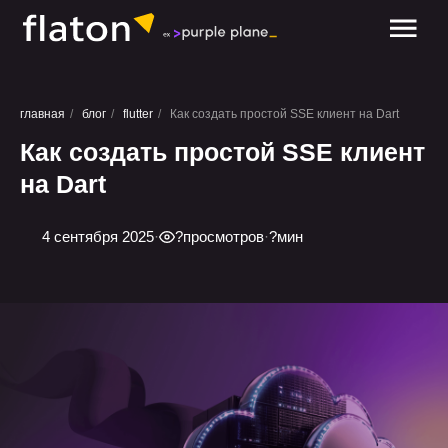
обсудить проект
главная
/
блог
/
flutter
/
Как создать простой SSE клиент на Dart
Как создать простой SSE клиент
на Dart
4 сентября 2025
·
?
просмотров
·
?
мин