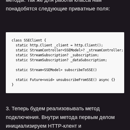
методы. Так же для работы класса нам
понадобятся следующие приватные поля:
class SSEClient {

  static http.Client _client = http.Client();

  static StreamController<SSEModel>? _streamController;

  static StreamSubscription? _subscription;

  static StreamSubscription? _dataSubscription;

  static Stream<SSEModel> subscribeToSSE()

  static Future<void> unsubscribeFromSSE() async {}

}
3. Теперь будем реализовывать метод
подключения. Внутри метода первым делом
инициализируем HTTP-клент и