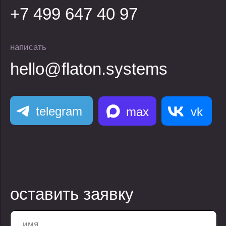
ответственностью
vc.ru
"ПЕРПЛ ПЛЕЙН"
vk
ИНН 3300001018
дзен
ОКВЭД 62.01
г. Владимир, ул.
Горького, д.56А,
эт.10, помещ.12