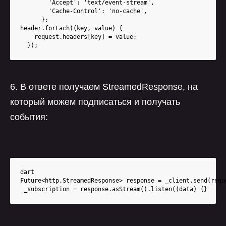
        'Accept': 'text/event-stream',

        'Cache-Control': 'no-cache',

      };

header.forEach((key, value) {

    request.headers[key] = value;

  });
6. В ответе получаем StreamedResponse, на
который можем подписаться и получать
события:
dart

Future<http.StreamedResponse> response = _client.send(reque
 _subscription = response.asStream().listen((data) {}