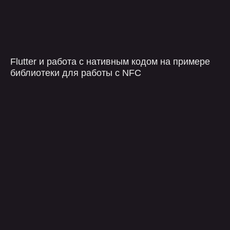
+7
Flutter и работа с нативным кодом на примере
библиотеки для работы с NFC
Загрузить файлы
Я ознакомлен с
политикой конфиденциальности
и даю согласия на обработку
персональных
данных