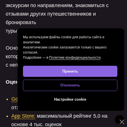
экскурсии по направлениям, знакомиться с
отзывами других путешественников и
бронировать
туры прямо в приложении.
Мы используем файлы cookie для работы сайта и
аналитики.
Основной фокус на авторских экскурсиях,
Аналитические cookie запускаются только с вашего
согласия.
которые показывают города
Подробнее — в
Политике конфиденциальности
.
с непривычных ракурсов.
Принять
Оценки пользователей:
Отклонить
Google Play
:
рейтинг 4,8 на основе 936
Настройки cookie
отзывов
App Store
:
максимальный рейтинг 5,0 на
основе 4 тыс. оценок