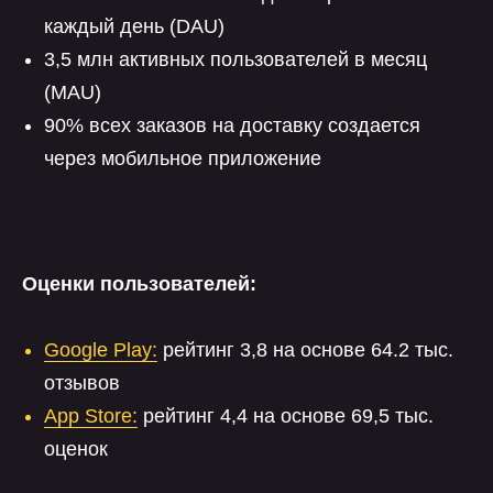
каждый день (DAU)
3,5 млн активных пользователей в месяц
(MAU)
90% всех заказов на доставку создается
через мобильное приложение
Оценки пользователей:
Google Play:
рейтинг 3,8 на основе 64.2 тыс.
Алексей Чугуев
отзывов
Коммерческий директор
App Store:
рейтинг 4,4 на основе 69,5 тыс.
Если у вас возникла потребность
разработки для ОС Аврора, то
оценок
можете обратиться к нам, мы вас
проконсультируем и поможем