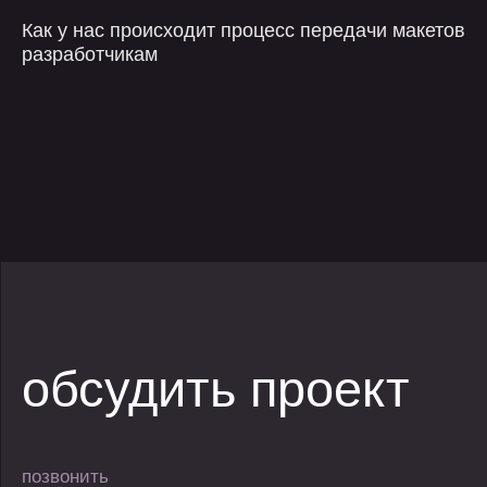
контакты
Как у нас происходит процесс передачи макетов
разработчикам
медиа
реквизиты
хабр
Общество с ограниченной
ответственностью
vc.ru
"ПЕРПЛ ПЛЕЙН"
vk
ИНН 3300001018
дзен
ОКВЭД 62.01
г. Владимир, ул.
Горького, д.56А,
эт.10, помещ.12