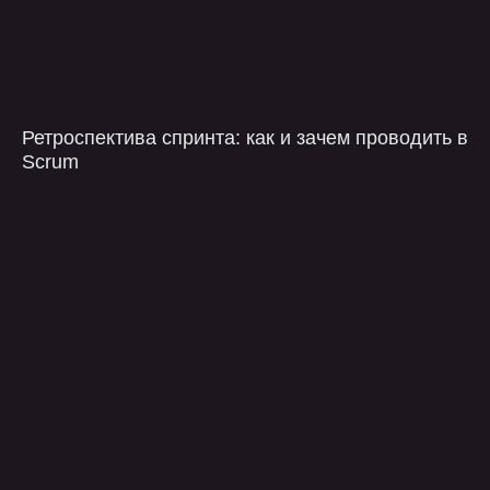
Загрузить файлы
Я ознакомлен с
политикой конфиденциальности
и даю согласия на обработку
персональных
Ретроспектива спринта: как и зачем проводить в
данных
Scrum
оставить заявку
компания
контакты
услуги
telegram
проекты
+7 499 647 40 97
о нас
hello@flaton.systems
блог