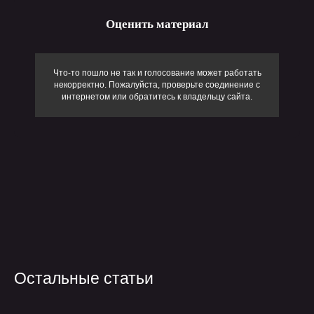
Оценить материал
обсудить проект
Что-то пошло не так и голосование может работать
некорректно. Пожалуйста, проверьте соединение с
интернетом или обратитесь к владельцу сайта.
позвонить
+7 499 647 40 97
написать
hello@flaton.systems
Написать в
Написать в
Написать в
telegram
max
vk
телеграм
Max
Max
Остальные статьи