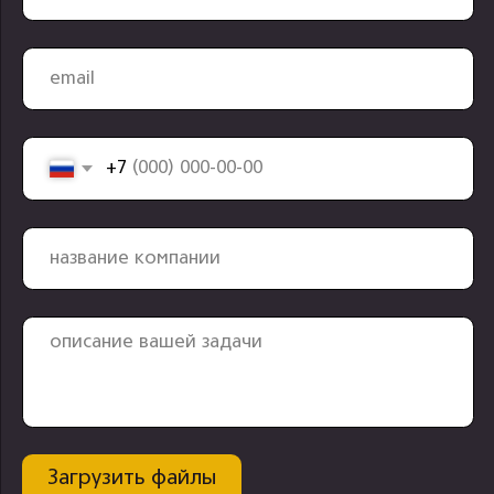
Я ознакомлен с
политикой
конфиденциальности
и даю согласия на
обработку
персональных данных
оставить заявку
компания
контакты
услуги
telegram
проекты
+7 499 647 40 97
о нас
hello@flaton.systems
блог
контакты