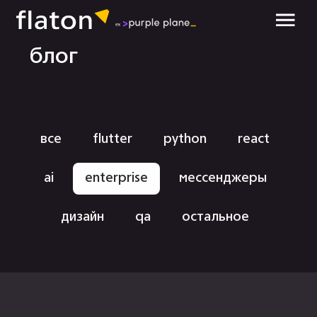
обсудить проект
блог
все
flutter
python
react
ai
enterprise
мессенджеры
дизайн
qa
остальное