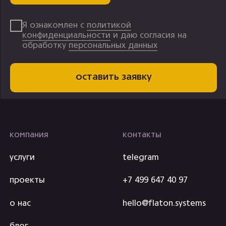
медиа
реквизиты
хабр
Общество с
ограниченной
vc.ru
ответственностью
"ПЕРПЛ ПЛЕЙН"
vk
ИНН 3300001018
дзен
ОКВЭД 62.01
г. Владимир, ул.
Горького, д.56А,
эт.10, помещ.12