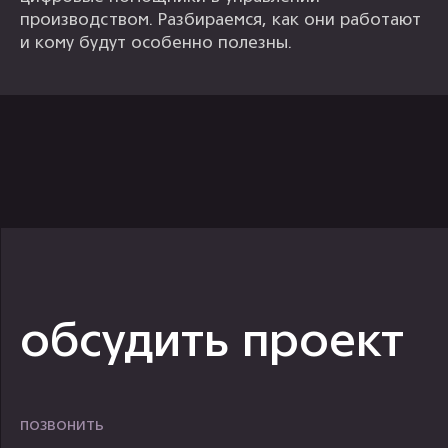
производством. Разбираемся, как они работают
и кому будут особенно полезны.
обсудить проект
позвонить
+7 499 647 40 97
написать
hello@flaton.systems
Написать в
Написать в
Написать в
telegram
max
vk
телеграм
Max
Max