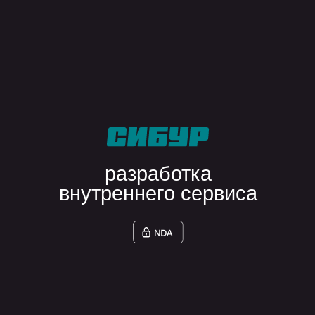
аналитика
impact mapping
cjm
usm
разработка
серверная
python
go
node.js
мобильная
flutter
swift
kotlin
базы данных
postgresql
mongodb
devops
docker
kubernetes
управление кодом
ооп
solid
dry
запросить cv для аутстаффа