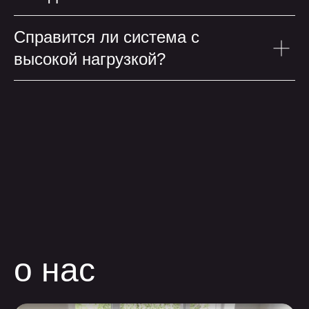
Справится ли система с
высокой нагрузкой?
обсудить проект
позвонить
+7 499 647 40 97
написать
hello@flaton.systems
Написать в
Написать в
Написать в
telegram
max
vk
телеграм
Max
Max