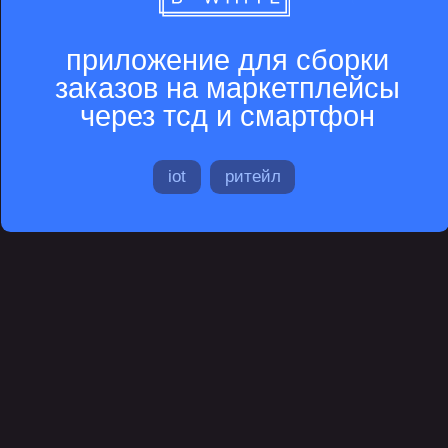
разработка
внутреннего сервиса
стек
управление
lean
scrum
kanban
проектирование и дизайн
miro
figma