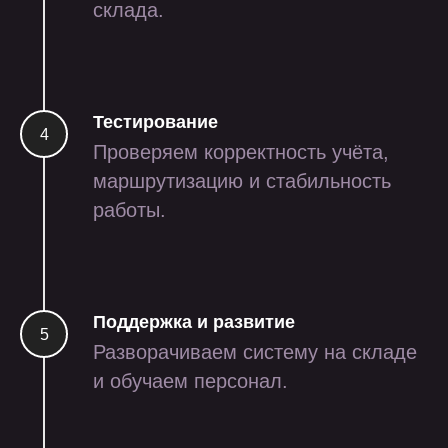
склада.
Тестирование
Проверяем корректность учёта,
маршрутизацию и стабильность
работы.
приложение для сборки
заказов на маркетплейсы
Поддержка и развитие
через тсд и смартфон
Разворачиваем систему на складе
и обучаем персонал.
iot
ритейл