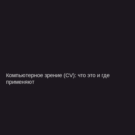
Загрузить файлы
Я ознакомлен с
политикой конфиденциальности
и даю согласия на обработку
персональных
данных
оставить заявку
Компьютерное зрение (CV): что это и где
применяют
компания
контакты
услуги
telegram
проекты
+7 499 647 40 97
о нас
hello@flaton.systems
блог