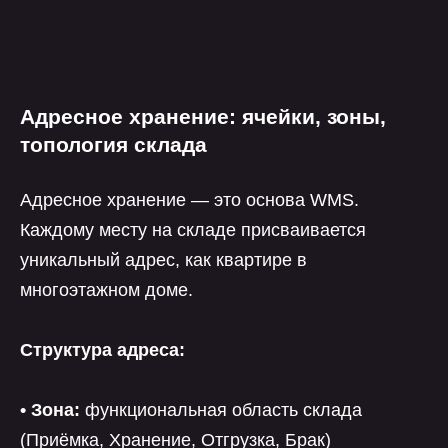
Адресное хранение: ячейки, зоны,
топология склада
читайте также
Адресное хранение — это основа WMS.
подробнее
сборка заказов на
Каждому месту на складе присваивается
маркетплейсы
через тсд и смартфон
уникальный адрес, как квартире в
многоэтажном доме.
Структура адреса:
• Зона:
функциональная область склада
(Приёмка, Хранение, Отгрузка, Брак)