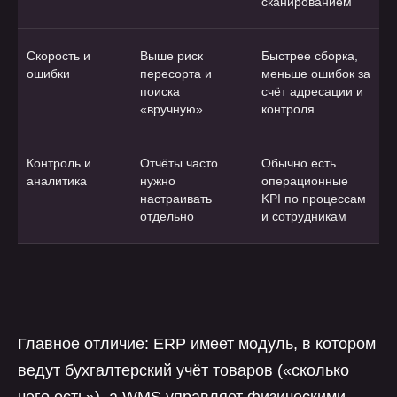
сканированием
Скорость и
Выше риск
Быстрее сборка,
ошибки
пересорта и
меньше ошибок за
поиска
счёт адресации и
«вручную»
контроля
Контроль и
Отчёты часто
Обычно есть
аналитика
нужно
операционные
настраивать
KPI по процессам
отдельно
и сотрудникам
Главное отличие: ERP имеет модуль, в котором
ведут бухгалтерский учёт товаров («сколько
чего есть»), а WMS управляет физическими