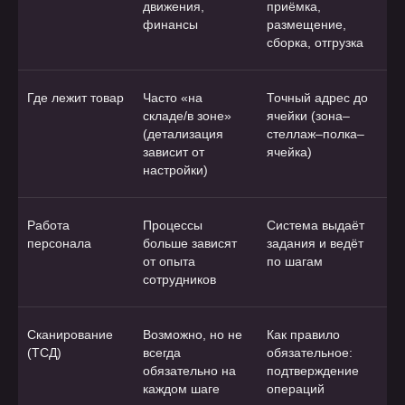
движения,
приёмка,
финансы
размещение,
сборка, отгрузка
Где лежит товар
Часто «на
Точный адрес до
складе/в зоне»
ячейки (зона–
(детализация
стеллаж–полка–
зависит от
ячейка)
настройки)
Работа
Процессы
Система выдаёт
персонала
больше зависят
задания и ведёт
от опыта
по шагам
сотрудников
Сканирование
Возможно, но не
Как правило
(ТСД)
всегда
обязательное:
обязательно на
подтверждение
каждом шаге
операций