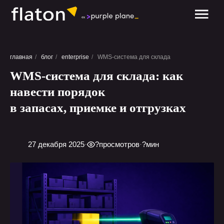
обсудить проект
главная
/
блог
/
enterprise
/
WMS-система для склада
WMS-система для склада: как
навести порядок
в запасах, приемке и отгрузках
27 декабря 2025
·
?
просмотров
·
?
мин