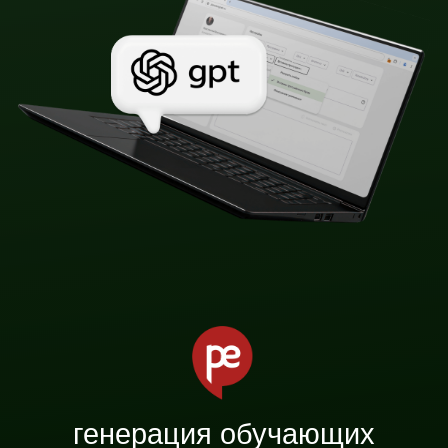
«Выражаем благодарность
команде flaton за
качественную и оперативную
разработку сервиса. Хотелось
бы выделить тщательную
проработку требований и
консультацию по любым
вопросам касательно, как
лучше реализовать
определенные моменты.
Самое главное, уложились в
ограниченный, для MVP,
бюджет проекта»