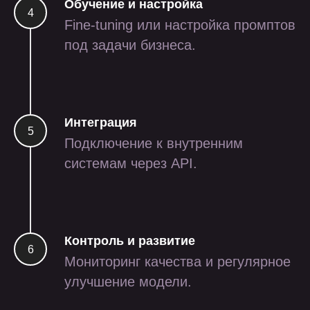
Обучение и настройка
Fine-tuning или настройка промптов
edtech
под задачи бизнеса.
подробнее
Интеграция
Подключение к внутренним
системам через API.
стек
Контроль и развитие
Мониторинг качества и регулярное
управление
lean
scrum
kanban
улучшение модели.
проектирование и дизайн
miro
figma