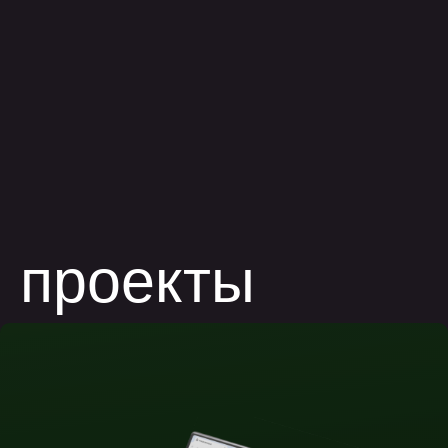
аналитика
impact mapping
cjm
usm
разработка
серверная
python
go
node.js
мобильная
flutter
swift
kotlin
базы данных
postgresql
mongodb
devops
docker
kubernetes
управление кодом
ооп
solid
dry
запросить cv для аутстаффа