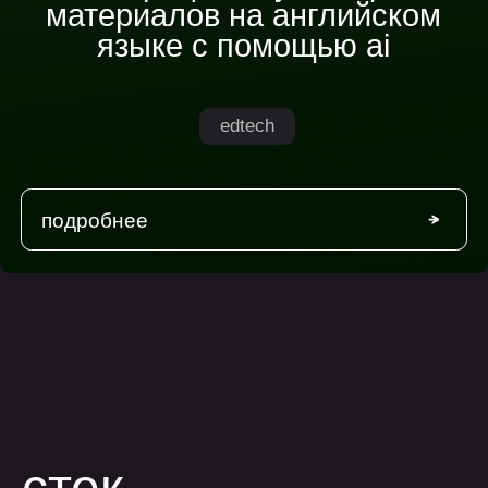
Константин Евсеев
CEO, Planet English
Left
Right
Часто
задаваемые