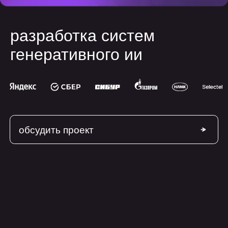
г
енеративного ии
обсудить проект
Что такое
генеративные
системы?