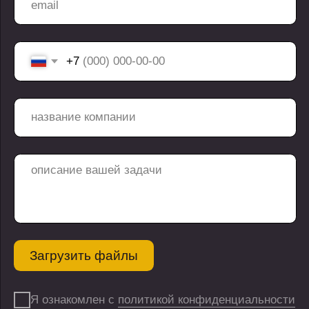
контакты
медиа
реквизиты
хабр
Общество с ограниченной
ответственностью
vc.ru
"ПЕРПЛ ПЛЕЙН"
vk
ИНН 3300001018
дзен
ОКВЭД 62.01
г. Владимир, ул.
Горького, д.56А,
эт.10, помещ.12