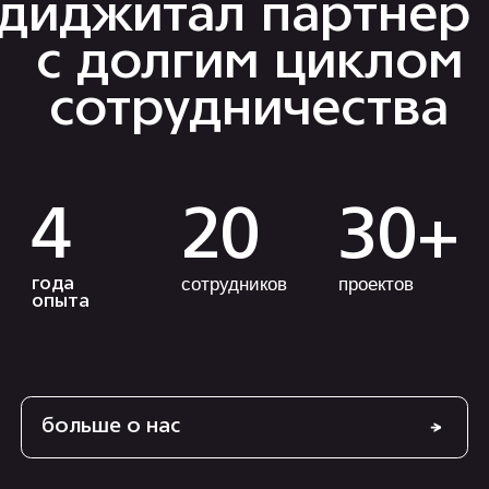
обсудить проект
позвонить
+7 499 647 40 97
написать
hello@flaton.systems
Написать в
Написать в
Написать в
telegram
max
vk
телеграм
Max
Max