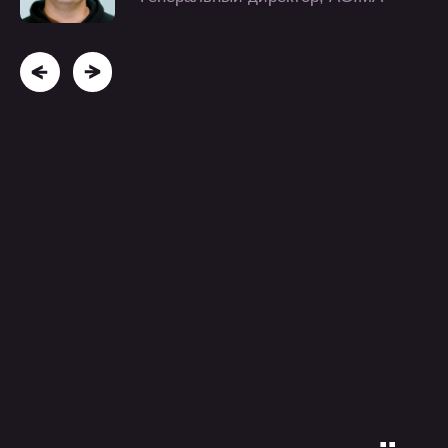
сотрудничества
4
20
30+
сотрудников
проектов
года
опыта
больше о нас