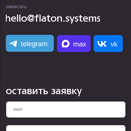
Загрузить файлы
Я ознакомлен с
политикой конфиденциальности
и даю согласия на обработку
персональных
данных
оставить заявку
компания
контакты
услуги
telegram
проекты
+7 499 647 40 97
о нас
hello@flaton.systems
блог