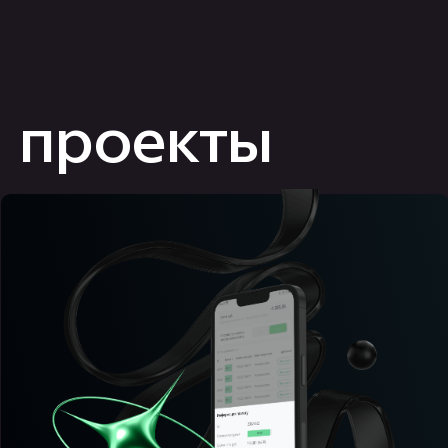
p2p биржа для обмена
криптовалютой
банки и финансы