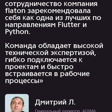
Генеральный директор, AGIMA
Left
Right
диджитал партнёр
с долгим циклом