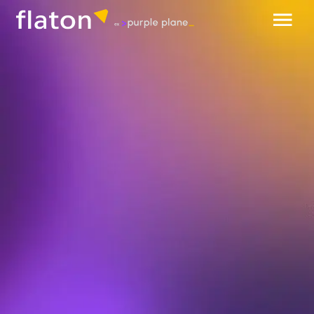
обсудить проект
аутстаффинг Go (Golang)