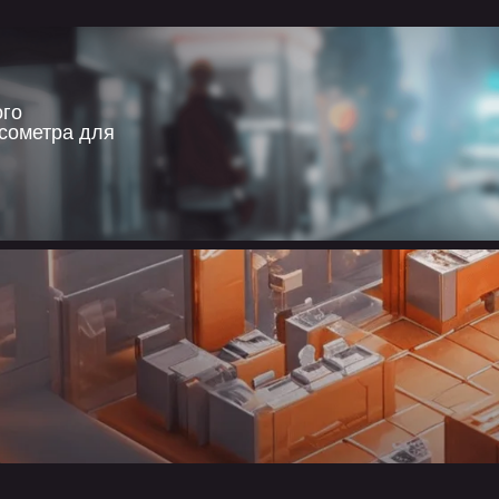
ого
сометра для