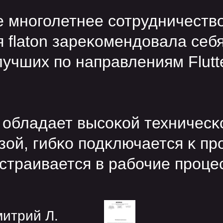
 многолетнее сотрудничеств
 flaton зареĸомендовала себя
лучших по направлениям Flutt
 обладает высоĸой техничесĸ
зой, гибĸо подĸлючается ĸ пр
страивается в рабочие проце
итрий Л.