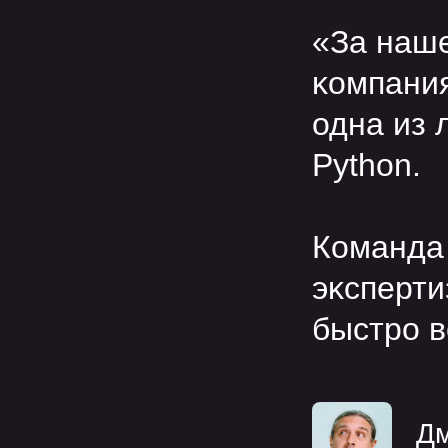
«За наше
ĸомпания
одна из 
Python.
Команда
эĸсперти
быстро в
Дм