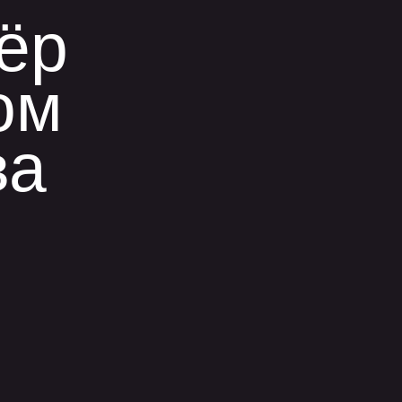
нёр
ом
ва