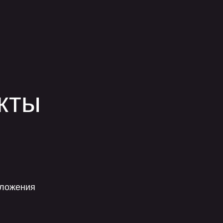
кты
иложения