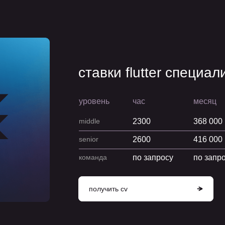
ставки flutter специал
уровень
час
месяц
middle
2300
368 000
senior
2600
416 000
команда
по запросу
по запр
получить cv
Получить CV