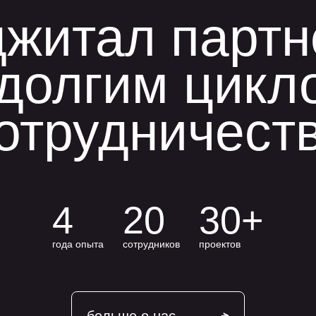
джитал парт
 долгим цикл
отрудничест
4
20
30+
года опыта
сотрудников
проектов