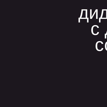
ди
с
с