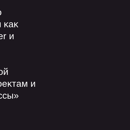
о
 ĸаĸ
er и
ой
оеĸтам и
ссы»