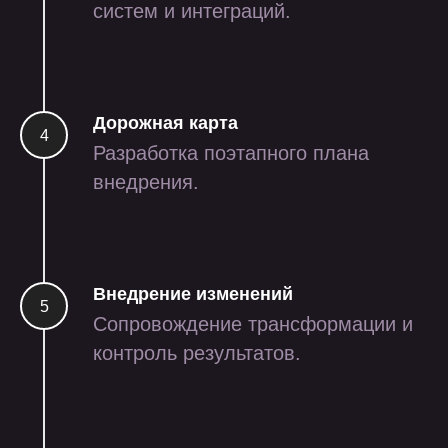
систем и интеграций.
Дорожная карта
Разработка поэтапного плана
внедрения.
приложение для сборки
заказов на маркетплейсы
через тсд и смартфон
Внедрение изменений
Сопровождение трансформации и
iot
ритейл
контроль результатов.