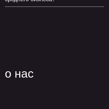
обсудить проект
позвонить
+7 499 647 40 97
написать
hello@flaton.systems
Написать в
Написать в
Написать в
telegram
max
vk
телеграм
Max
Max
оставить заявку