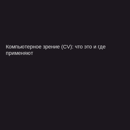
Я ознакомлен с
политикой конфиденциальности
и даю согласия на обработку
персональных
данных
оставить заявку
Компьютерное зрение (CV): что это и где
применяют
компания
контакты
услуги
telegram
проекты
+7 499 647 40 97
о нас
hello@flaton.systems
блог
контакты