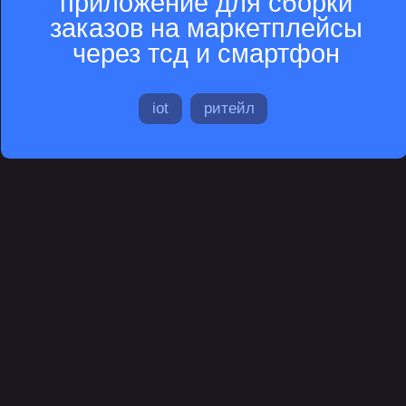
внутреннего сервиса
стек
управление
lean
scrum
kanban
проектирование и дизайн
miro
figma
аналитика
impact mapping
cjm
usm