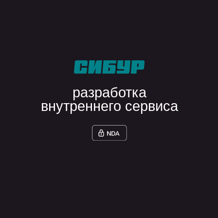
разработка
серверная
python
go
node.js
мобильная
flutter
swift
kotlin
базы данных
postgresql
mongodb
devops
docker
kubernetes
управление кодом
ооп
solid
dry
запросить cv для аутстаффа