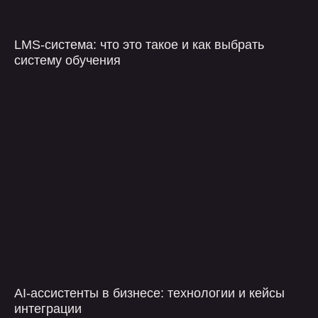
медиа
реквизиты
LMS-система: что это такое и как выбрать
хабр
систему обучения
Общество с ограниченной
ответственностью
vc.ru
"ПЕРПЛ ПЛЕЙН"
vk
ИНН 3300001018
дзен
ОКВЭД 62.01
г. Владимир, ул.
Горького, д.56А,
эт.10, помещ.12
AI-ассистенты в бизнесе: технологии и кейсы
интеграции