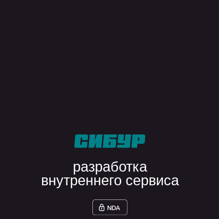
управление
lean
scrum
kanban
проектирование и дизайн
miro
figma
аналитика
impact mapping
cjm
usm
разработка
серверная
python
go
node.js
мобильная
flutter
swift
kotlin
базы данных
postgresql
mongodb
devops
docker
kubernetes
управление кодом
ооп
solid
dry