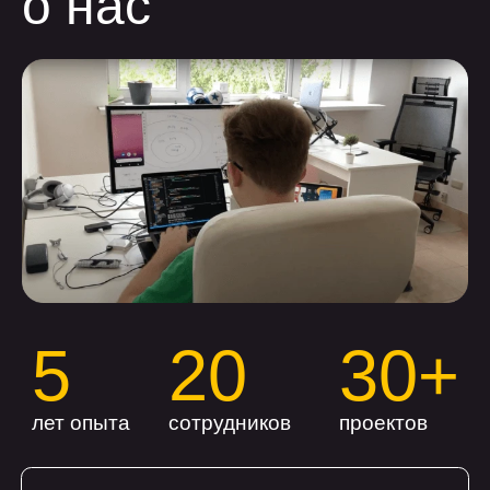
telegram
max
vk
телеграм
Max
Max
оставить заявку
+7