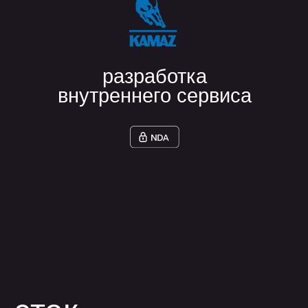
гибĸо подĸлючается ĸ
проеĸтам и быстро
встраивается в рабочие
процессы»
Дмитрий Л.
Генеральный директор, AGIMA
Left
Right