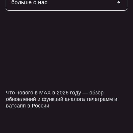
Загрузить файлы
Я ознакомлен с
политикой конфиденциальности
и даю согласия на обработку
персональных
данных
оставить заявку
Что нового в MAX в 2026 году — обзор
обновлений и функций аналога телеграмм и
компания
контакты
ватсапп в России
услуги
telegram
проекты
+7 499 647 40 97