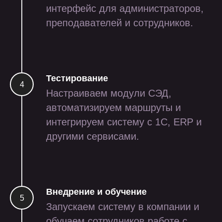
интерфейс для администраторов,
преподавателей и сотрудников.
Тестирование
Настраиваем модули СЭД,
автоматизируем маршруты и
интегрируем систему с 1С, ERP и
другими сервисами.
приложение для сборки
Внедрение и обучение
заказов на маркетплейсы
Запускаем систему в компании и
через тсд и смартфон
обучаем сотрудников работе с