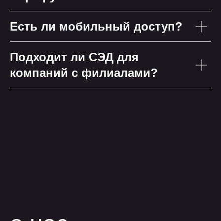
Есть ли мобильный доступ?
Подходит ли СЭД для
компаний с филиалами?
обсудить проект
позвонить
+7 499 647 40 97
написать
hello@flaton.systems
Написать в
Написать в
Написать в