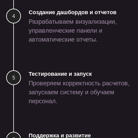
Создание дашбордов и отчетов
Разрабатываем визуализации,
управленческие панели и
автоматические отчеты.
Тестирование и запуск
приложение для сборки
Проверяем корректность расчетов,
заказов на маркетплейсы
через тсд и смартфон
запускаем систему и обучаем
персонал.
iot
ритейл
Поддержка и развитие