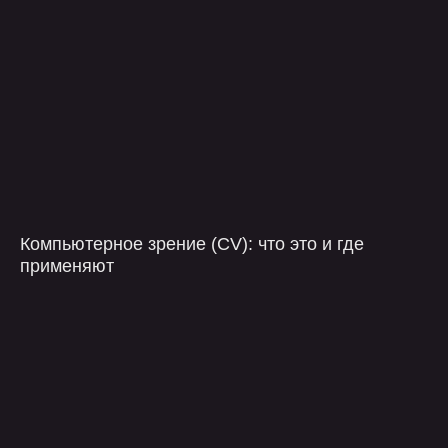
Загрузить файлы
Я ознакомлен с
политикой конфиденциальности
и даю согласия на обработку
персональных
данных
оставить заявку
Компьютерное зрение (CV): что это и где
применяют
компания
контакты
услуги
telegram
проекты
+7 499 647 40 97
о нас
hello@flaton.systems
блог