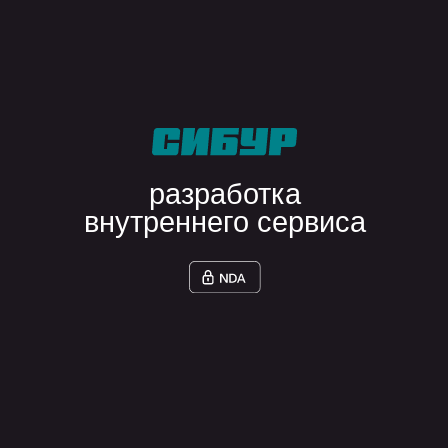
разработка
серверная
python
go
node.js
мобильная
flutter
swift
kotlin
базы данных
postgresql
mongodb
devops
docker
kubernetes
управление кодом
ооп
solid
dry
запросить cv для аутстаффа