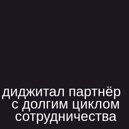
обсудить проект
позвонить
+7 499 647 40 97
написать
hello@flaton.systems
Написать в
Написать в
Написать в
telegram
max
vk
телеграм
Max
Max