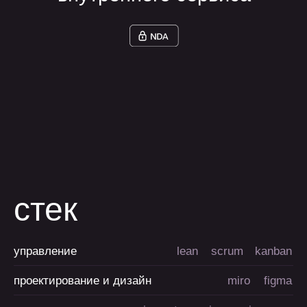
Дмитрий Л.
Генеральный директор, AGIMA
Left
Right
Часто
задаваемые
вопросы