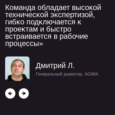
4
20
30+
года опыта
сотрудников
проектов
больше о нас