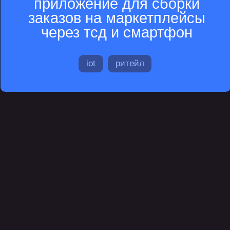
внутреннего сервиса
стек
управление
lean
scrum
kanban
проектирование и дизайн
miro
figma
аналитика
impact mapping
cjm
usm