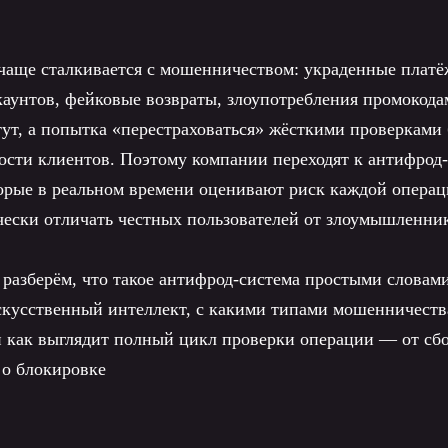
 чаще сталкивается с мошенничеством: украденные плат
каунтов, фейковые возвраты, злоупотребления промокода
ут, а попытка «перестраховаться» жёсткими проверками 
ости клиентов. Поэтому компании переходят к антифрод-
орые в реальном времени оценивают риск каждой операц
ески отличать честных пользователей от злоумышленни
 разберём, что такое антифрод-система простыми словами
скусственный интеллект, с какими типами мошенничеств
и как выглядит полный цикл проверки операции — от сб
 о блокировке