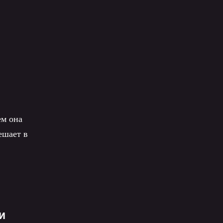
ем она
ешает в
и