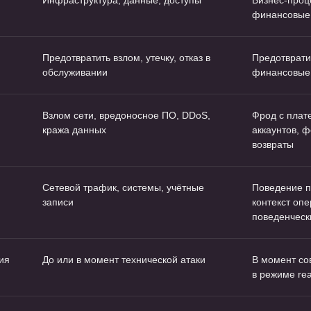
Инфраструктура, данные, доступы
Бизнес-проц
финансовые
Предотвратить взлом, утечку, отказ в
Предотврати
обслуживании
финансовые
Взлом сети, вредоносное ПО, DDoS,
Фрод с плат
кража данных
аккаунтов, ф
возвраты
Сетевой трафик, системы, учётные
Поведение п
записи
контекст опе
поведенчес
ия
До или в момент технической атаки
В момент со
в режиме rea