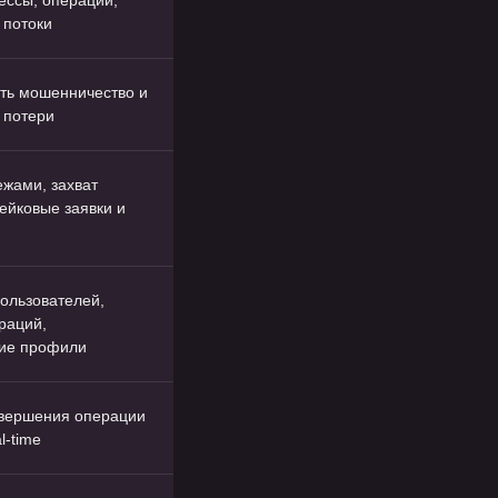
ессы, операции,
 потоки
ть мошенничество и
 потери
ежами, захват
ейковые заявки и
ользователей,
раций,
кие профили
вершения операции
l-time