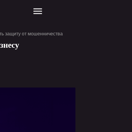
ить защиту от мошенничества
Обсуждаем тренды AI,
разработки IT проектов
знесу
с экспертами рынка
и других отраслей
подписаться на канал