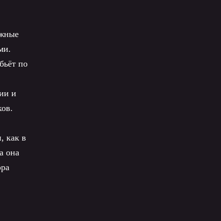
ёжные
ми.
бьёт по
ии и
ков.
, как в
а она
ора