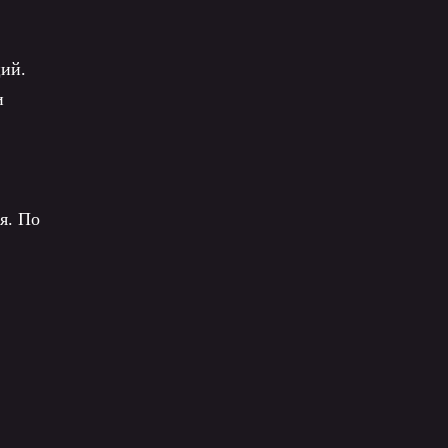
ий.
и
я. По