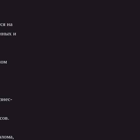
ся на
анных и
лом
знес-
сов.
злома,