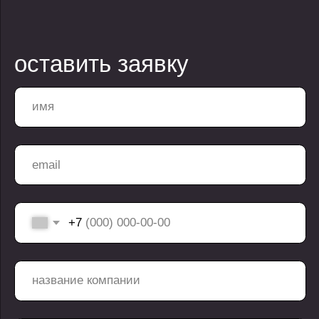
Загрузить файлы
Я ознакомлен с
политикой конфиденциальности
и даю согласия на обработку
персональных
данных
оставить заявку
компания
контакты
услуги
telegram
проекты
+7 499 647 40 97