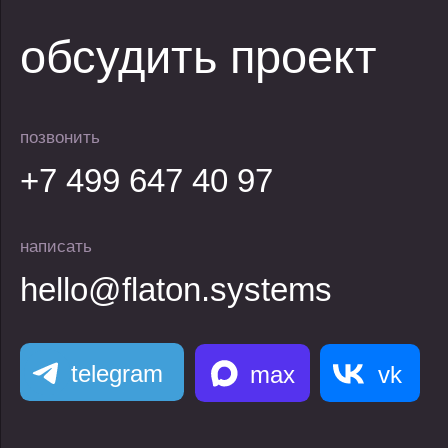
Написать в
Написать в
Написать в
telegram
max
vk
телеграм
Max
Max
оставить заявку
+7