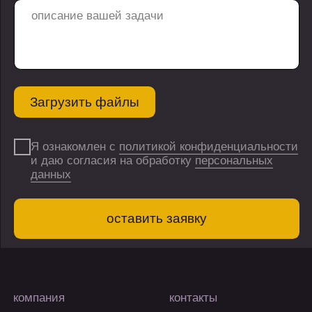
о нас
hello@flaton.systems
блог
контакты
медиа
реквизиты
хабр
Общество с ограниченной
ответственностью
vc.ru
"ПЕРПЛ ПЛЕЙН"
vk
ИНН 3300001018
дзен
ОКВЭД 62.01
г. Владимир, ул.
Горького, д.56А,
эт.10, помещ.12